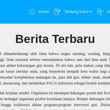
Home
Tentang Kami
In
Berita Terbaru
ilatarbelakangi oleh fakta bahwa angka stunting, wasting, hing
ggi. Data nasional terbaru menunjukkan bahwa satu dari lima anak
n akibat kekurangan gizi kronis. Di sisi lain, pola makan yang tida
an kasus obesitas anak, yang berpotensi menjadi bom waktu bagi m
yadari kompleksitas tantangan ini, para ahli gizi, dokter anak, akad
l, merancang, dan melahirkan PAGA Indonesia sebagai bentuk komitm
ak berjalan sendiri. Organisasi ini mendapat dukungan penuh dari Ke
berbagai organisasi profesi kesehatan lainnya. Bentuk dukungan ini
 hingga kolaborasi dalam program-program intervensi gizi. Duk