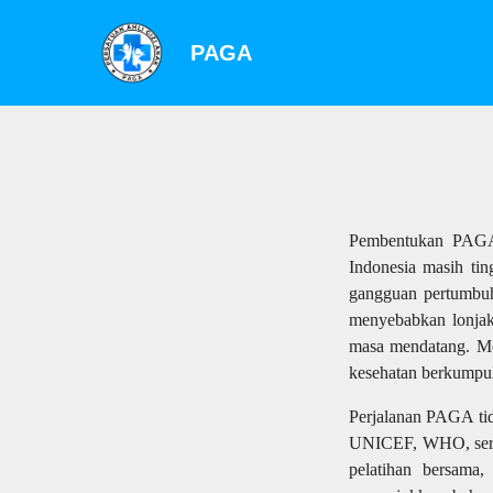
PAGA
Pembentukan PAGA d
Indonesia masih tin
gangguan pertumbuha
menyebabkan lonjak
masa mendatang. Men
kesehatan berkumpu
Perjalanan PAGA tid
UNICEF, WHO, serta 
pelatihan bersama,