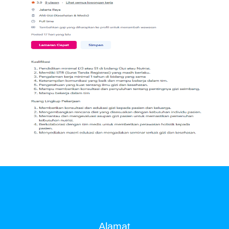
DIBUTUHKAN SEGERA TENAGA Ahli
Gizi (Nutritionists)
SYARAT DAN KETENTUAN LIHAT
BROSUR
Alamat